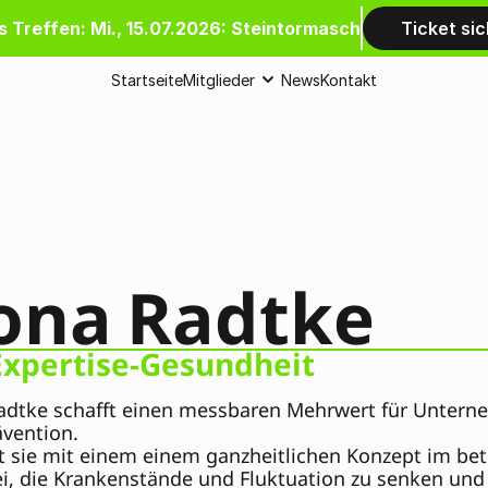
 Treffen: Mi., 15.07.2026: Steintormasch
Ticket si
Startseite
Mitglieder
News
Kontakt
lona Radtke
 Expertise-Gesundheit
adtke schafft einen messbaren Mehrwert für Unterne
vention.
gt sie mit einem einem ganzheitlichen Konzept im b
i, die Krankenstände und Fluktuation zu senken und d