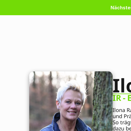
Nächstes
I
IR -
Ilona R
und Prä
So trä
dazu be